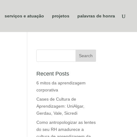
serviços e atuação
projetos
palavras de honra
Recent Posts
6 mitos da aprendizagem
corporativa
Cases de Cultura de
Aprendizagem: UniAlgar,
Gerdau, Vale, Sicredi
Como antropologizar as lentes
do seu RH amadurece a
cultura de aprendizagem da