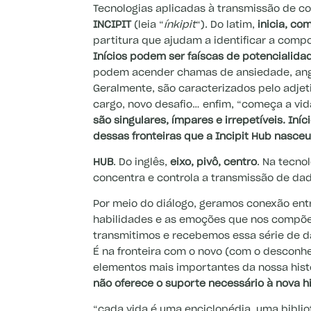
Tecnologias aplicadas à transmissão de c
INCIPIT
(leia “
ínkipit
“). Do latim,
inicia, co
partitura que ajudam a identificar a comp
Inícios podem ser faíscas de potencialida
podem acender chamas de ansiedade, angú
Geralmente, são caracterizados pelo adjeti
cargo, novo desafio… enfim, “começa a vida
são singulares, ímpares e irrepetíveis. Iní
dessas fronteiras que a Incipit Hub nasceu
HUB
. Do inglês,
eixo, pivô, centro
. Na tecno
concentra e controla a transmissão de dad
Por meio do diálogo, geramos conexão entre
habilidades e as emoções que nos compõe
transmitimos e recebemos essa série de da
É na fronteira com o novo (com o desconh
elementos mais importantes da nossa hist
não oferece o suporte necessário à nova hi
“cada vida é uma enciclopédia, uma bibli