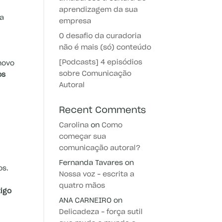
aprendizagem da sua
ma
empresa
O desafio da curadoria
não é mais (só) conteúdo
[Podcasts] 4 episódios
novo
sobre Comunicação
os
Autoral
Recent Comments
Carolina
on
Como
começar sua
comunicação autoral?
Fernanda Tavares
on
os.
Nossa voz – escrita a
quatro mãos
tigo
ANA CARNEIRO
on
Delicadeza – força sutil