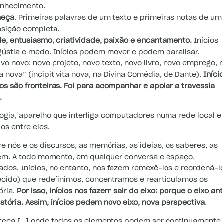
onhecimento.
meça
. Primeiras palavras de um texto e primeiras notas de u
osição completa.
de, entusiasmo, criatividade, paixão e encantamento.
Inícios
stia e medo. Inícios podem mover e podem paralisar.
vo novo: novo projeto, novo texto, novo livro, novo emprego, 
 nova” (incipit vita nova, na Divina Comédia, de Dante).
Iníci
cios são fronteiras. Foi para acompanhar e apoiar a travessia
.
logia, aparelho que interliga computadores numa rede local e
os entre eles.
 nós e os discursos, as memórias, as ideias, os saberes, as
m. A todo momento, em qualquer conversa e espaço,
dos. Inícios, no entanto, nos fazem remexê-los e reordená-l
ecido) que redefinimos, concentramos e rearticulamos os
ória.
Por isso, inícios nos fazem sair do eixo: porque o eixo an
stória. Assim, inícios pedem novo eixo, nova perspectiva
.
oteca […] onde todos os elementos podem ser continuamente