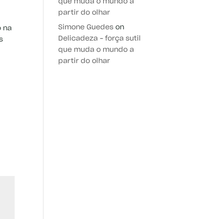
que muda o mundo a
partir do olhar
Simone Guedes
on
o na
Delicadeza – força sutil
s
que muda o mundo a
partir do olhar