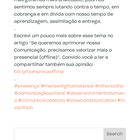
mas geramos mais ansiedade, pois nos
sentimos sempre lutando contra o tempo, em
cobrança e em dívida com nosso tempo de
aprendizagem, assimilação e entrega.
.
Escrevi um pouco mais sobre esse tema no
artigo “Se queremos aprimorar nossa
Comunicação, precisamos valorizar mais o
presencial (offline)”. Convido você a ler e
compartilhar também sua opinião:
bit.ly/comunicaoffline
.
#presença
#menosdigitalmaisreal
#olhonoolho
#comunicaçãoautoral
#desenvolvimentohuman
o
#comunicarconecta
#slowcommunication
#in
cipithub