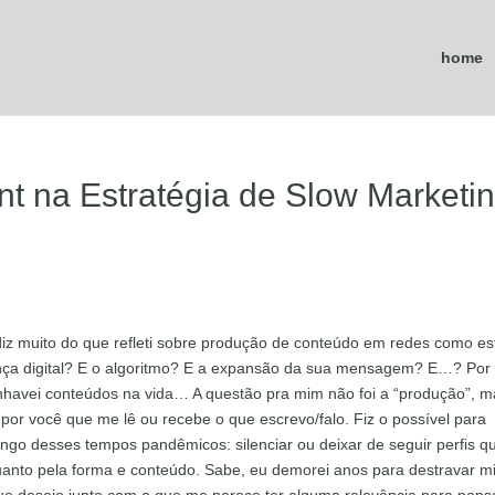
home
t na Estratégia de Slow Marketi
diz muito do que refleti sobre produção de conteúdo em redes como es
ença digital? E o algoritmo? E a expansão da sua mensagem? E…? Por
alinhavei conteúdos na vida… A questão pra mim não foi a “produção”, 
or você que me lê ou recebe o que escrevo/falo. Fiz o possível para
ongo desses tempos pandêmicos: silenciar ou deixar de seguir perfis q
anto pela forma e conteúdo. Sabe, eu demorei anos para destravar m