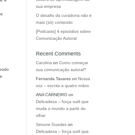
ar e
sua empresa
ue
O desafio da curadoria não é
mais (só) conteúdo
[Podcasts] 4 episódios sobre
Comunicação Autoral
Recent Comments
u
Carolina
on
Como começar
teúdo
sua comunicação autoral?
te
Fernanda Tavares
on
Nossa
voz – escrita a quatro mãos
ANA CARNEIRO
on
Delicadeza – força sutil que
muda o mundo a partir do
olhar
Simone Guedes
on
Delicadeza – força sutil que