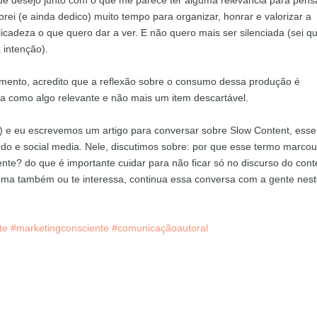
ue desejo junto com o que me parece ter alguma relevância para pens
rei (e ainda dedico) muito tempo para organizar, honrar e valorizar a
adeza o que quero dar a ver. E não quero mais ser silenciada (sei q
 intenção).
mento, acredito que a reflexão sobre o consumo dessa produção é
a como algo relevante e não mais um item descartável.
) e eu escrevemos um artigo para conversar sobre Slow Content, esse
do e social media. Nele, discutimos sobre: por que esse termo marco
nte? do que é importante cuidar para não ficar só no discurso do con
tema também ou te interessa, continua essa conversa com a gente nes
te
#marketingconsciente
#comunicaçãoautoral