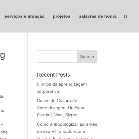
serviços e atuação
projetos
palavras de honra
ng
Recent Posts
6 mitos da aprendizagem
corporativa
ta
Cases de Cultura de
Aprendizagem: UniAlgar,
mas
Gerdau, Vale, Sicredi
Como antropologizar as lentes
ue
do seu RH amadurece a
inha
cultura de aprendizagem da