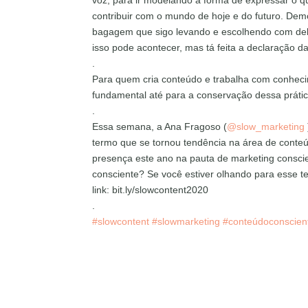
voz, para ir modelando a forma de expressar o q
contribuir com o mundo de hoje e do futuro. Demo
bagagem que sigo levando e escolhendo com delic
isso pode acontecer, mas tá feita a declaração da
.
Para quem cria conteúdo e trabalha com conheci
fundamental até para a conservação dessa prátic
.
Essa semana, a Ana Fragoso (
@slow_marketing
termo que se tornou tendência na área de conteú
presença este ano na pauta de marketing conscie
consciente? Se você estiver olhando para esse 
link: bit.ly/slowcontent2020
.
#slowcontent
#slowmarketing
#conteúdoconscien